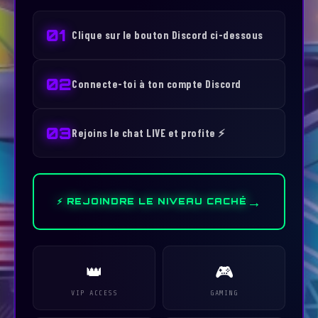
01
Clique sur le bouton Discord ci-dessous
02
Connecte-toi à ton compte Discord
03
Rejoins le chat LIVE et profite ⚡
→
⚡ REJOINDRE LE NIVEAU CACHÉ
👑
🎮
VIP ACCESS
GAMING