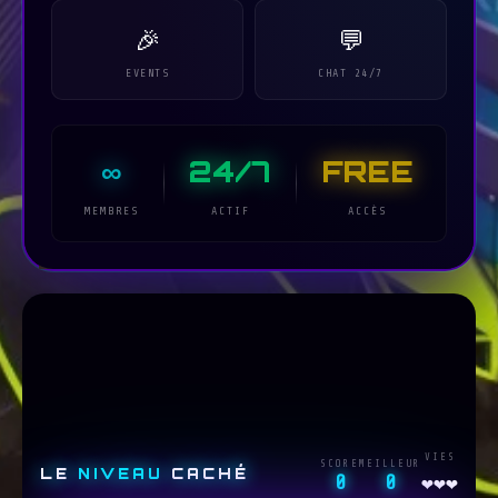
🎉
💬
EVENTS
CHAT 24/7
∞
24/7
FREE
MEMBRES
ACTIF
ACCÈS
VIES
SCORE
MEILLEUR
LE
NIVEAU
CACHÉ
0
0
❤️
❤️
❤️