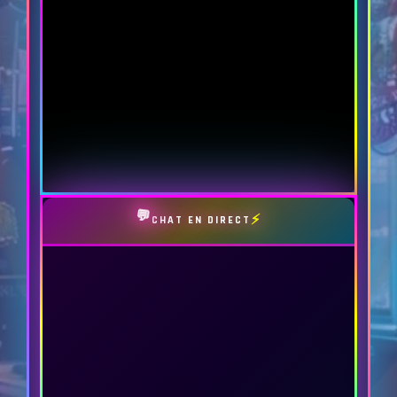
💬
⚡
CHAT EN DIRECT