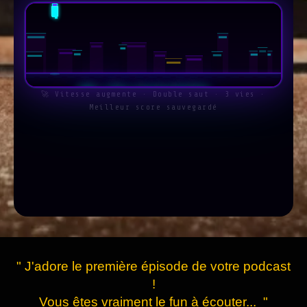
🎮 RUNNER
🚀 Vitesse augmente · Double saut · 3 vies ·
Meilleur score sauvegardé
DU NIVEAU CACHÉ
ÉVITE LES OBSTACLES — BATS TON RECORD
⚡ JOUER
ESPACE
↑
TAP
Double saut dispo !
/
Sauter
Mobile
" J'adore le première épisode de votre podcast
!
Vous êtes vraiment le fun à écouter... "