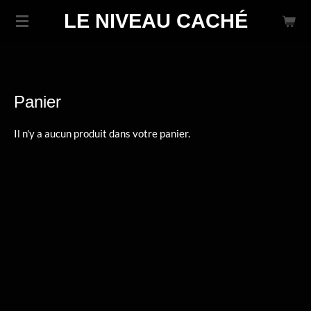
Passer
LE NIVEAU CACHÉ
au
contenu
principal
Panier
Il n'y a aucun produit dans votre panier.